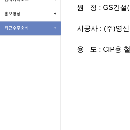
원 청 : GS건설(
홍보영상
+
시공사 : (주)영
최근수주소식
+
용 도 : CIP용