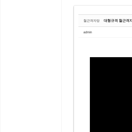
대형규격 철근격
철근격자망
admin