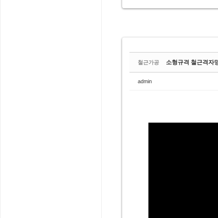
소형규격 철근격자망
철근가공
admin