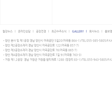
철강뉴스 l
온라인상담 l
공장전경 l
최근수주소식 l
GALLERY l
회사뉴스 l
홍보영
•양산 본사 및 제1공장:경남 양산시 어곡공단 5길20(어곡동 864-1)/TEL:055-385-5805/FAX:
•양산 제2공장소재지:경남 양산시 어곡공단로 122(어곡동 857-7)
•양산 제3공장소재지:경남 양산시 어곡공단로 76(어곡동 865-7)
•양산 제4공장소재지:경남 양산시 어곡공단로 7길 9((어곡동 763-3)
•거창 제1,2공장 :경남 거창군 거창읍 밤티재로 1288 (정장리 83-1)/TEL:055-943-5805/FAX